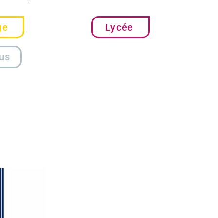
ge
Lycée
us