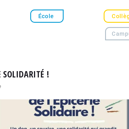
École
Collè
Camp
 SOLIDARITÉ !
e