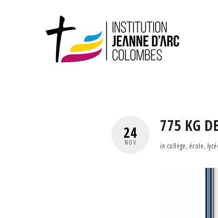
775 KG DE
24
NOV
in
collège
,
école
,
lycé