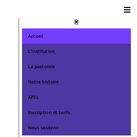
Accueil
L’institution
La pastorale
Notre histoire
APEL
Inscription et tarifs
Nous soutenir