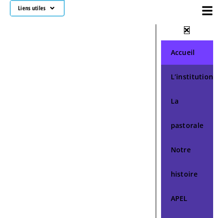
Liens utiles
Accueil
L’institution
La
pastorale
Notre
histoire
APEL