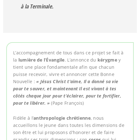
à la Terminale.
L’accompagnement de tous dans ce projet se fait
à
la
lumière de l’Évangile
.
L’annonce du
kérygme
y
tient une place fondamentale afin que chacun
puisse
recevoir, vivre et annoncer cette Bonne
Nouvelle
:
« Jésus Christ t’aime, Il a donné sa vie
pour te sauver, et maintenant Il est vivant à tes
côtés chaque jour pour t’éclairer, pour te fortifier,
pour te libérer. »
(Pape François)
Fidèle à
l’
anthropologie chrétienne
, nous
accueillons le jeune dans toutes les dimensions de
son être et lui proposons d’honorer et de faire
grandir ses trois dimensions : son
corps
qui lui