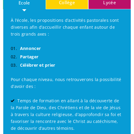
Collège
Lycée
Ecole
À l’école, les propositions d’activités pastorales sont
diverses afin d’accueillir chaque enfant autour de
s
’articule
nt
autour de
trois grands axes :
Se former
Annoncer
Méditer, prier, célébrer
Partager
Servir
Célébrer et prier
Expérimenter
SE FORMER
relation à soi
.
Partager
Pour chaque niveau, nous retrouverons la possibilité
d’avoir des :
Comprendre
MEDITER-PRIER-CELEBRER : relation à Dieu
Temps de formation en allant à la découverte de
la Parole de Dieu, des Chrétiens et de la vie de Jésus
à travers la culture religieuse, d’approfondir sa foi et
favoriser la rencontre avec le Christ au catéchisme,
INTERIORITE
sa
dimension spirituelle
de découvrir d’autres témoins.
SERVIR : relation à l’autre