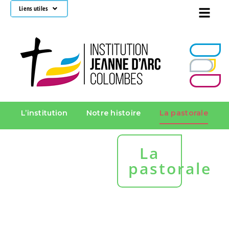
Liens utiles
École
Collège
Campus
Lycée
L’institution
Notre histoire
La pastorale
La
pastorale