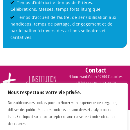
Temps d’intériorité, temps de Prières,
Célébrations, Messes, temps forts liturgique.
FORMATION :
l’intelligence
Temps d’accueil de l’autre, de sensibilisation aux
TEMPS FORTS :
handicaps, temps de partage, d’engagement et de
participation à travers des actions solidaires et
caritatives.
FRATERNITE
la
rencontre avec l’autre
SERVICE :
le monde meilleur
Contact
9 boulevard Valmy 92700 Colombes
Téléphone : 01 55 66 91 00
Nous respectons votre vie privée.
MISSION :
la Bonne nouvelle
> Inscription et tarifs
Nous utilisons des cookies pour améliorer votre expérience de navigation,
diffuser des publicités ou des contenus personnalisés et analyser notre
trafic. En cliquant sur « Tout accepter », vous consentez à notre utilisation
des cookies.