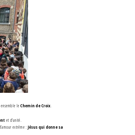
e ensemble le
Chemin de Croix
.
ent
et d’unité.
e d’amour extrême :
Jésus qui donne sa