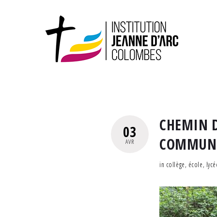
CHEMIN D
03
COMMUNA
AVR
in
collège
,
école
,
lycé