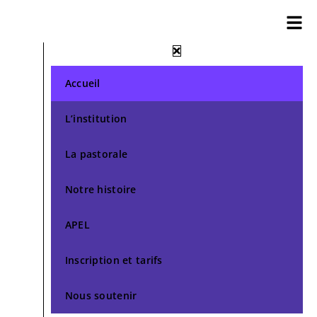
Accueil
L’institution
La pastorale
Notre histoire
APEL
Inscription et tarifs
Nous soutenir