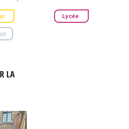
ge
Lycée
us
R LA