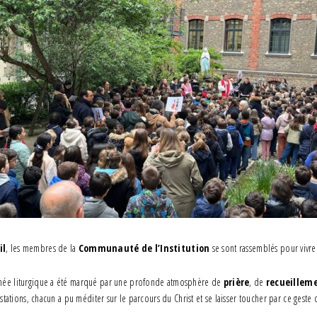
il
, les membres de la
Communauté de l’Institution
se sont rassemblés pour vivr
nnée liturgique a été marqué par une profonde atmosphère de
prière
, de
recueillem
s stations, chacun a pu méditer sur le parcours du Christ et se laisser toucher par ce gest