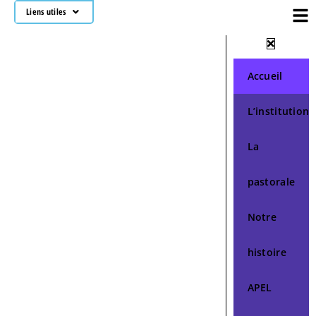
Liens utiles
Accueil
L’institution
La
pastorale
Notre
histoire
APEL