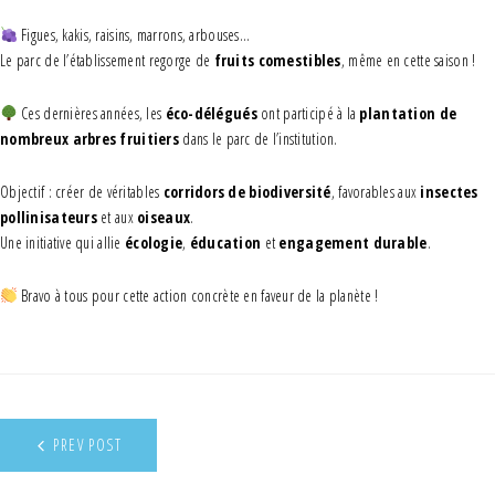
Figues, kakis, raisins, marrons, arbouses…
Le parc de l’établissement regorge de
fruits comestibles
, même en cette saison !
Ces dernières années, les
éco-délégués
ont participé à la
plantation de
nombreux arbres fruitiers
dans le parc de l’institution.
Objectif : créer de véritables
corridors de biodiversité
, favorables aux
insectes
pollinisateurs
et aux
oiseaux
.
Une initiative qui allie
écologie
,
éducation
et
engagement durable
.
Bravo à tous pour cette action concrète en faveur de la planète !
PREV POST