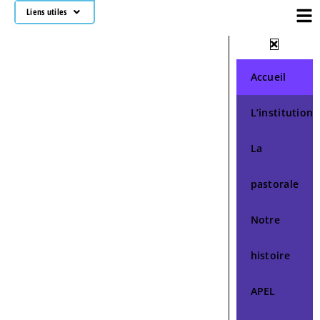
Liens utiles
Accueil
L’institution
La
pastorale
Notre
histoire
APEL