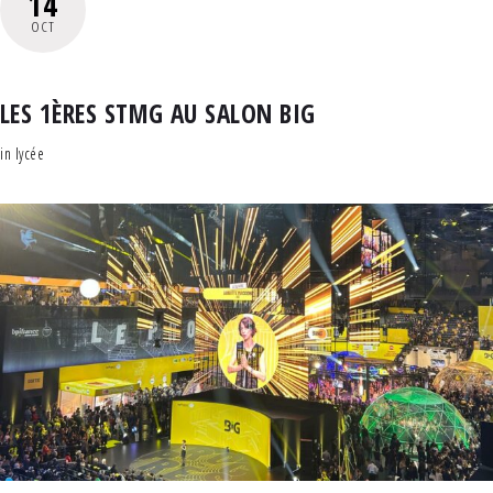
14
OCT
LES 1ÈRES STMG AU SALON BIG
in
lycée