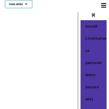
Liens utiles
Accueil
L’institution
La
pastorale
Notre
histoire
APEL