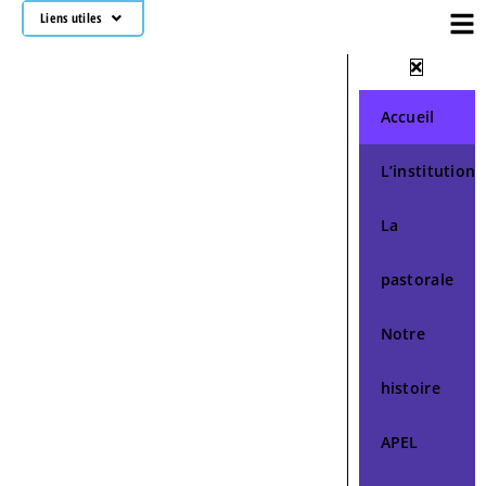
Liens utiles
Accueil
L’institution
La
pastorale
Notre
histoire
APEL